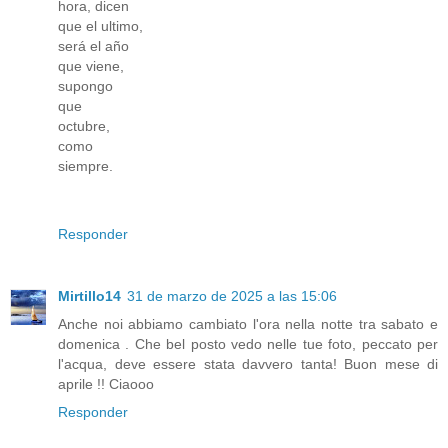
hora, dicen
que el ultimo,
será el año
que viene,
supongo
que
octubre,
como
siempre.
Responder
Mirtillo14
31 de marzo de 2025 a las 15:06
Anche noi abbiamo cambiato l'ora nella notte tra sabato e
domenica . Che bel posto vedo nelle tue foto, peccato per
l'acqua, deve essere stata davvero tanta! Buon mese di
aprile !! Ciaooo
Responder