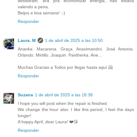
desistiram, era pra economizar energia, não estava
valendo a pena.
Beijos e boa semana! :-)
Responder
Laura. M
1 de abril de 2025 a las 10:50
Ananka. Macarena. Graça. Anaximandro. José Antonio.
Orlando. Mirtillo. Joaquin. Pantherka. Ane...
Muchas Gracias a Todos por llegar hasta aquí 🤗
Responder
Suzana
1 de abril de 2025 a las 18:38
I hope you will post when the repair is finished.
We change the hour also. I like this period, I feel the days
longer!
A happy April, dear Laura! ❤️😘
Responder